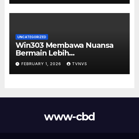
UNCATEGORIZED
Win303 Membawa Nuansa
Bermain Lebih
Menyenangkan
FEBRUARY 1, 2026
TVNVS
www-cbd