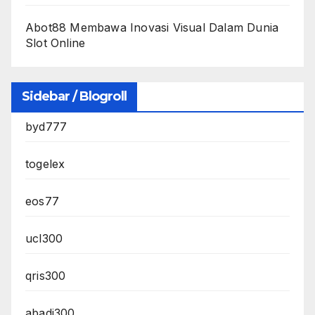
Abot88 Membawa Inovasi Visual Dalam Dunia
Slot Online
Sidebar / Blogroll
byd777
togelex
eos77
ucl300
qris300
abadi300