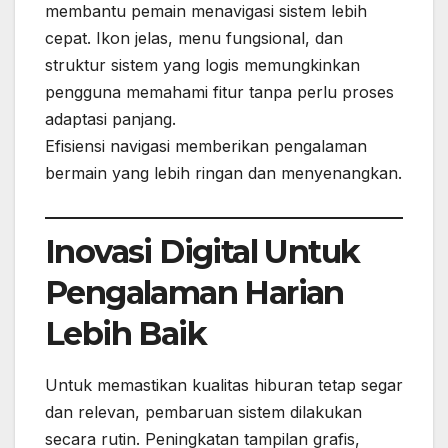
membantu pemain menavigasi sistem lebih
cepat. Ikon jelas, menu fungsional, dan
struktur sistem yang logis memungkinkan
pengguna memahami fitur tanpa perlu proses
adaptasi panjang.
Efisiensi navigasi memberikan pengalaman
bermain yang lebih ringan dan menyenangkan.
Inovasi Digital Untuk
Pengalaman Harian
Lebih Baik
Untuk memastikan kualitas hiburan tetap segar
dan relevan, pembaruan sistem dilakukan
secara rutin. Peningkatan tampilan grafis,