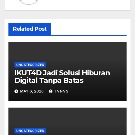
Related Post
UNCATEGORIZED
IKUT4D Jadi Solusi Hiburan
Digital Tanpa Batas
MAY 6, 2026
TVNVS
UNCATEGORIZED