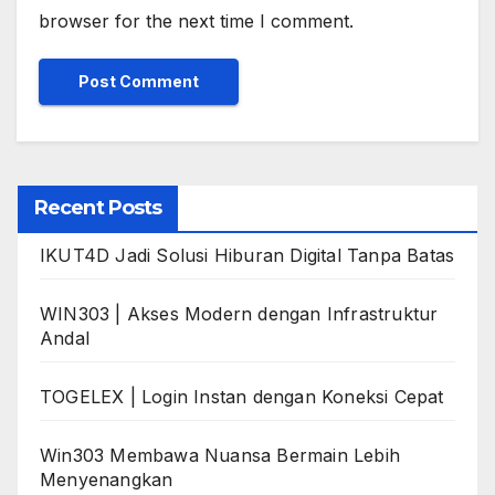
browser for the next time I comment.
Recent Posts
IKUT4D Jadi Solusi Hiburan Digital Tanpa Batas
WIN303 | Akses Modern dengan Infrastruktur
Andal
TOGELEX | Login Instan dengan Koneksi Cepat
Win303 Membawa Nuansa Bermain Lebih
Menyenangkan