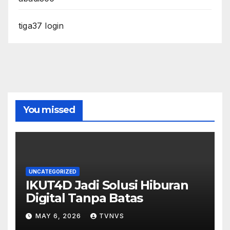
tiga37 login
You missed
UNCATEGORIZED
IKUT4D Jadi Solusi Hiburan
Digital Tanpa Batas
MAY 6, 2026
TVNVS