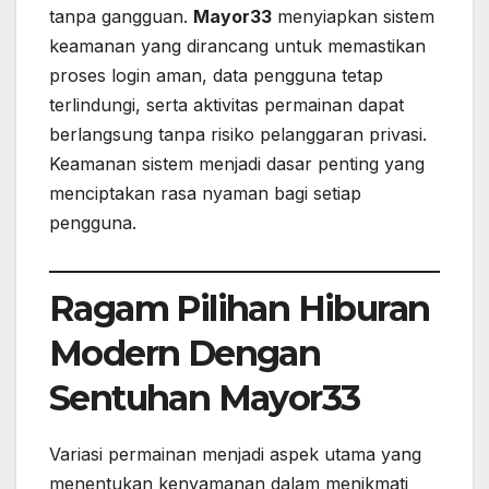
tanpa gangguan.
Mayor33
menyiapkan sistem
keamanan yang dirancang untuk memastikan
proses login aman, data pengguna tetap
terlindungi, serta aktivitas permainan dapat
berlangsung tanpa risiko pelanggaran privasi.
Keamanan sistem menjadi dasar penting yang
menciptakan rasa nyaman bagi setiap
pengguna.
Ragam Pilihan Hiburan
Modern Dengan
Sentuhan
Mayor33
Variasi permainan menjadi aspek utama yang
menentukan kenyamanan dalam menikmati