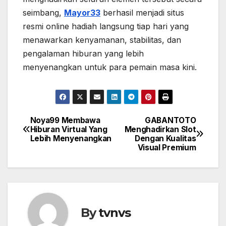
seimbang,
Mayor33
berhasil menjadi situs
resmi online hadiah langsung tiap hari yang
menawarkan kenyamanan, stabilitas, dan
pengalaman hiburan yang lebih
menyenangkan untuk para pemain masa kini.
Noya99 Membawa
GABANTOTO
Post
Hiburan Virtual Yang
Menghadirkan Slot
Lebih Menyenangkan
Dengan Kualitas
navigation
Visual Premium
By
tvnvs